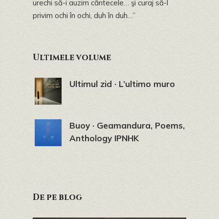
urechi să-i auzim cântecele… şi curaj să-l
privim ochi în ochi, duh în duh…”
Ultimele volume
Ultimul zid · L’ultimo muro
Buoy · Geamandura, Poems,
Anthology IPNHK
De pe blog