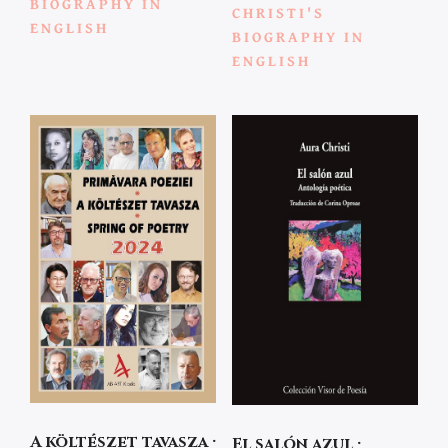
BIOGRAPHY IN
CHRISTI'S
ENGLISH
BIOGRAPHY IN
ENGLISH
A költészet tavasza ·
El salón azul ·