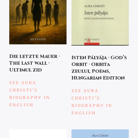
Die letzte Mauer ·
Isten Pályája · God’s
The last wall ·
Orbit · Orbita
Ultimul zid
zeului, Poems,
Hungarian Edition
SEE AURA
CHRISTI'S
SEE AURA
BIOGRAPHY IN
CHRISTI'S
ENGLISH
BIOGRAPHY IN
ENGLISH