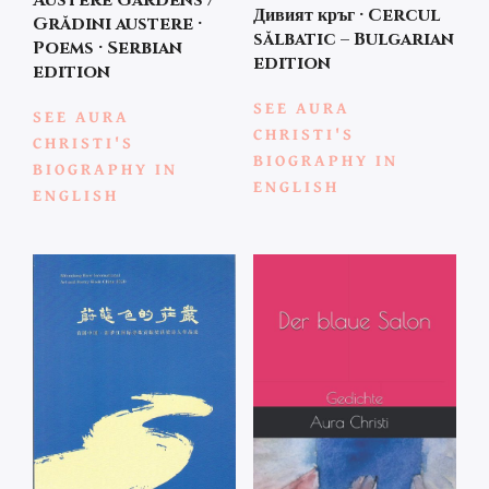
Austere Gardens /
Дивият кръг · Cercul
Grădini austere ·
sălbatic – Bulgarian
Poems · Serbian
edition
edition
SEE AURA
SEE AURA
CHRISTI'S
CHRISTI'S
BIOGRAPHY IN
BIOGRAPHY IN
ENGLISH
ENGLISH