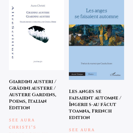
Giardini austeri /
Grădini austere /
Les anges se
Austere Gardens,
faisaient automne /
Poems, Italian
Îngerii s-au făcut
Edition
toamna, French
edition
SEE AURA
CHRISTI'S
SEE AURA