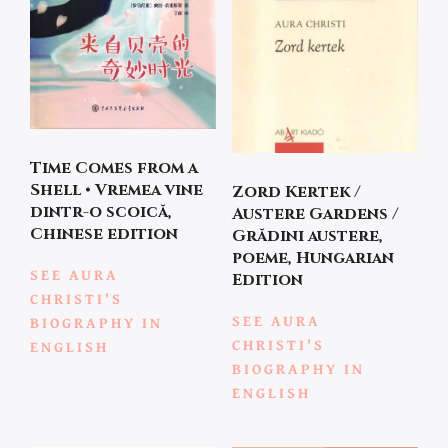
Time Comes from a
Shell • Vremea vine
Zord Kertek /
dintr-o scoică,
Austere Gardens /
Chinese edition
Grădini austere,
poeme, Hungarian
SEE AURA
Edition
CHRISTI'S
SEE AURA
BIOGRAPHY IN
CHRISTI'S
ENGLISH
BIOGRAPHY IN
ENGLISH