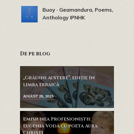
Buoy · Geamandura, Poems,
Anthology IPNHK
De pe blog
„Grădini austere”, ediție în
limba ebraică
AUGUST 20, 2025
Emisiunea Profesioniştii:
Eugenia Vodă cu poeta Aura
Christi