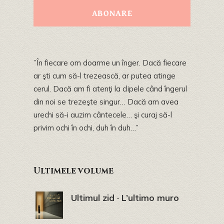
ABONARE
”În fiecare om doarme un înger. Dacă fiecare
ar şti cum să-l trezească, ar putea atinge
cerul. Dacă am fi atenţi la clipele când îngerul
din noi se trezeşte singur… Dacă am avea
urechi să-i auzim cântecele… şi curaj să-l
privim ochi în ochi, duh în duh…”
Ultimele volume
Ultimul zid · L’ultimo muro