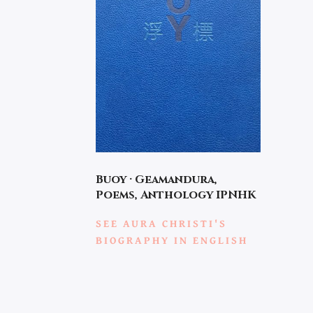
Buoy · Geamandura,
Poems, Anthology IPNHK
SEE AURA CHRISTI'S
BIOGRAPHY IN ENGLISH