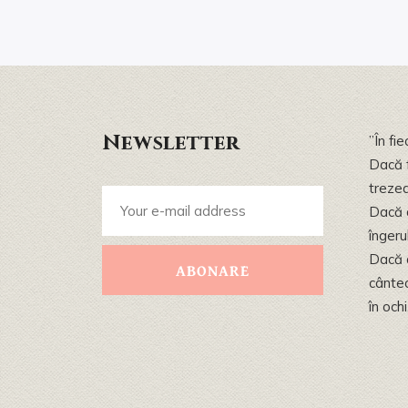
Newsletter
”În fi
Dacă f
trezea
Dacă a
îngeru
Dacă 
ABONARE
cântec
în och