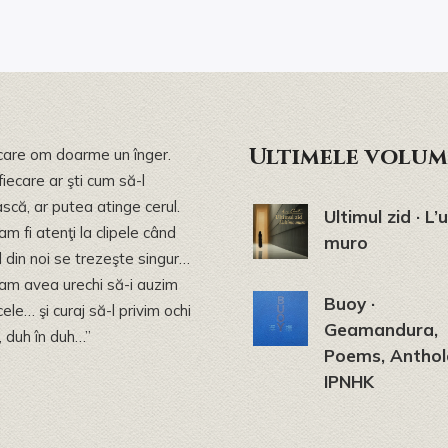
Ultimele volum
ecare om doarme un înger.
iecare ar şti cum să-l
scă, ar putea atinge cerul.
Ultimul zid · L’
m fi atenţi la clipele când
muro
l din noi se trezeşte singur…
am avea urechi să-i auzim
Buoy ·
ele… şi curaj să-l privim ochi
Geamandura,
i, duh în duh…”
Poems, Antho
IPNHK