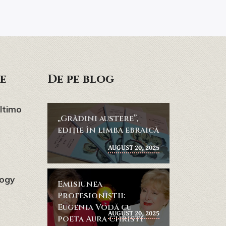
e
De pe blog
ultimo
„Grădini austere”,
ediție în limba ebraică
AUGUST 20, 2025
logy
Emisiunea
Profesioniştii:
Eugenia Vodă cu
AUGUST 20, 2025
poeta Aura Christi