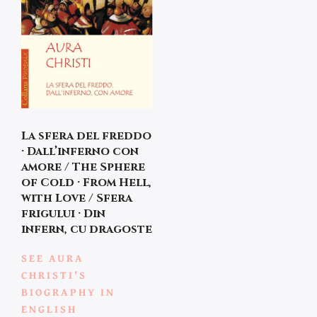
La sfera del freddo
· Dall’inferno con
amore / The Sphere
of Cold · From Hell,
with Love / Sfera
frigului · Din
infern, cu dragoste
SEE AURA
CHRISTI'S
BIOGRAPHY IN
ENGLISH