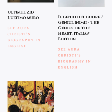
Ultimul zid ·
Il genio del cuore /
L’ultimo muro
Geniul inimii / The
SEE AURA
Genius of the
Heart, Italian
CHRISTI'S
Edition
BIOGRAPHY IN
ENGLISH
SEE AURA
CHRISTI'S
BIOGRAPHY IN
ENGLISH