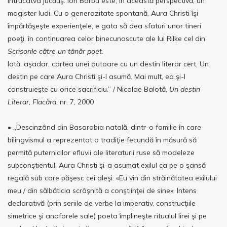
întrucâtva jucăuş. Ion Barbu este, în această perspectivă, un
magister ludi. Cu o generozitate spontană, Aura Christi îşi
împărtăşeşte experienţele, e gata să dea sfaturi unor tineri
poeţi, în continuarea celor binecunoscute ale lui Rilke cel din
Scrisorile către
un tânăr poet.
Iată, aşadar, cartea unei autoare cu un destin literar cert. Un
destin pe care Aura Christi şi-l asumă. Mai mult, ea şi-l
construieşte cu orice sacrificiu.” / Nicolae Balotă,
Un destin
Literar,
Flacăra
, nr. 7, 2000
• „Descinzând din Basarabia natală, dintr-o familie în care
bilingvismul a reprezentat o tradiţie fecundă în măsură să
permită puternicilor efluvii ale literaturii ruse să modeleze
subconştientul, Aura Christi şi-a asumat exilul ca pe o şansă
regală sub care păşesc cei aleşi: «Eu vin din străinătatea exilului
meu / din sălbăticia scrâşnită a conştiinţei de sine». Intens
declarativă (prin seriile de verbe la imperativ, construcţiile
simetrice şi anaforele sale) poeta împlineşte ritualul lirei şi pe