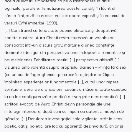
acela al lecturii simpatetice ca pe o răsfrângere în abisul
oglinzilor paralele. Tematizarea acestei condiţii în lăuntrul
căreia fiinţează cu eroism eul liric apare expusă şi în volumul de
versuri
Crini Imperiali
(1999).
[…] Construind cu tenacitate poeme pletorice şi deopotrivă
sonete austere, Aura Christi restructurează un vocabular
consacrat într-un discurs grav, mărturie a uneo conştiinţe
damnate (desigur din perspectiva unei mitopoetici romantice şi
baudelairiene). Febrilitatea rostirii […] perspectiva abisală […],
viziunea ambivalentă asupra propriului daimon – «fiinţă fără sex
(ca un pui de înger ghemuit pe cruce în aşteptarea Clipei»,
împlinirea experienţelor fundamentale […], cultul unor repere
spirituale, aerul de a oficia prin cuvânt ori tăcere, toate acestea
la un loc configurează o poetică de sorginte neoromantică. […]
scriitori evocaţi de Aura Christi devin personaje ale unei
mitologii interioare, după cum se impun ca autentici maeştri de
gândire. […] Derularea investigaţiei sale vigilente, atât în sens
poetic, cât şi poietic, are loc cu aparentă dezinvoltură, chiar şi