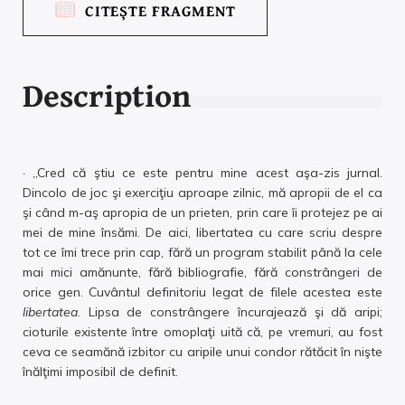
CITEȘTE FRAGMENT
Description
·
„Cred că ştiu ce este pentru mine acest aşa-zis jurnal.
Dincolo de joc şi exerciţiu aproape zilnic, mă apropii de el ca
şi când m-aş apropia de un prieten, prin care îi protejez pe ai
mei de mine însămi. De aici, libertatea cu care scriu despre
tot ce îmi trece prin cap, fără un program stabilit până la cele
mai mici amănunte, fără bibliografie, fără constrângeri de
orice gen. Cuvântul definitoriu legat de filele acestea este
libertatea
. Lipsa de constrângere încurajează şi dă aripi;
cioturile existente între omoplaţi uită că, pe vremuri, au fost
ceva ce seamănă izbitor cu aripile unui condor rătăcit în nişte
înălţimi imposibil de definit.