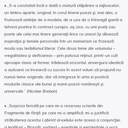
• „S-a constatat încă o dată o matură stăpânire a mijloacelor,
un timbru aparte, original, în corul tinerei poezii şi, mai ales, o
frumoasă ambiţie de a modela, de a uza de o întreagă gamă a
tehnicii poetice în contrast curajos, aş zice, cu unii poeţi sau
poete ale celei mai tinere generaţii lirice ce uneori îşi diluează
inspiraţia şi temele personale într-un manierism ce frizează
moda sau teribilismul literar. Cele doua teme ale volumului –
«regalitatea şi deificarea» – prin patosul reţinut, printr-un cult
aproape clasic al formei, trădează orizontul, anvergura ideatică
a autoarei ce încearcă cu succes în acest volum să propună nu
numai teme originale, dar să integreze în arta ei poetică
modurile clasice ale bunei şi marei poezii româneşti şi
universale.” (
Nicolae Breban
)
• „Surpriza fericită pe care mi-o rezervau scrierile din
Fragmente de fiinţă
, pe care mi-o amplifică, mi-o justifică
străbaterea acestui
Labirint al exilului
este aceea a conjuncţiei,
a legăturii – filosofic vorbind – esenţiale şi existenţiale a vocii