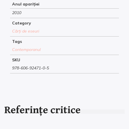
Anul apariției
2010
Category
Cărți de eseuri
Tags
Contemporanul
SKU
978-606-92471-0-5
Referințe critice