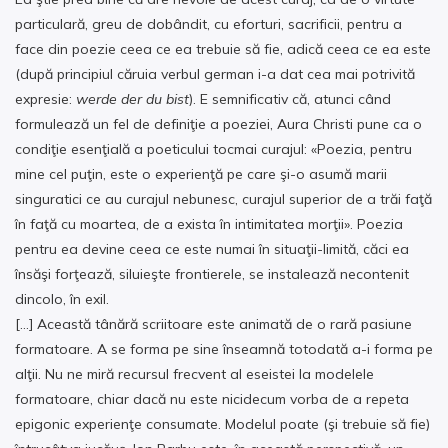
particulară, greu de dobândit, cu eforturi, sacrificii, pentru a
face din poezie ceea ce ea trebuie să fie, adică ceea ce ea este
(după principiul căruia verbul german i-a dat cea mai potrivită
expresie:
werde der du bist
). E semnificativ că, atunci când
formulează un fel de definiţie a poeziei, Aura Christi pune ca o
condiţie esenţială a poeticului tocmai curajul: «Poezia, pentru
mine cel puţin, este o experienţă pe care şi-o asumă marii
singuratici ce au curajul nebunesc, curajul superior de a trăi faţă
în faţă cu moartea, de a exista în intimitatea morţii». Poezia
pentru ea devine ceea ce este numai în situaţii-limită, căci ea
însăşi forţează, siluieşte frontierele, se instalează necontenit
dincolo, în exil.
[…] Această tânără scriitoare este animată de o rară pasiune
formatoare. A se forma pe sine înseamnă totodată a-i forma pe
alţii. Nu ne miră recursul frecvent al eseistei la modelele
formatoare, chiar dacă nu este nicidecum vorba de a repeta
epigonic experienţe consumate. Modelul poate (şi trebuie să fie)