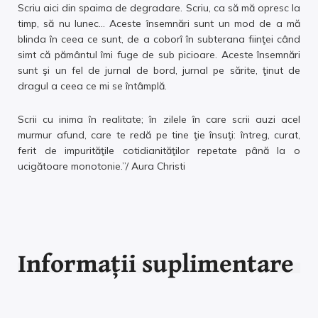
Scriu aici din spaima de degradare. Scriu, ca să mă opresc la
timp, să nu lunec… Aceste însemnări sunt un mod de a mă
blinda în ceea ce sunt, de a coborî în subterana fiinţei când
simt că pământul îmi fuge de sub picioare. Aceste însemnări
sunt şi un fel de jurnal de bord, jurnal pe sărite, ţinut de
dragul a ceea ce mi se întâmplă.
Scrii cu inima în realitate; în zilele în care scrii auzi acel
murmur afund, care te redă pe tine ţie însuţi: întreg, curat,
ferit de impurităţile cotidianităţilor repetate până la o
ucigătoare monotonie.”/ Aura Christi
Informații suplimentare