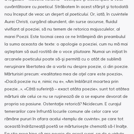
cuvântătoare cu
poeticul.
Străbatem în acest sfârşit şi totodată
nou început de veac un deşert al
poeticului.
Or, iată, în cuvintele
Aurei Christi, curgând abundent, din surse ascunse, fluidul
vivifiant al poeziei, să nu temem de retorica majusculelor, al
marei Poezii. Este tocmai ceea ce ne întâmpină din preambulul
la suma aceasta de texte: o apologie a poeziei, cum nu mă mai
aşteptam să aud rostită de o voce
ştiutoare
. Numai un iniţiat în
arcanele poeticului poate să-şi permită cu o atât de sublimă
neruşinare libertatea de a vorbi nu despre poezie, ci din poezie.
Mărturisiri precum: «realitatea mea de oţel care este poezia»,
«Dacă poezie nu e, nimic nu e», «Am îmblânzit moartea prin
poezie…», «Câtă suferinţă – exact atâta poezie», sunt tot atâtea
mărturii ale celui ce nu se ruşinează de a se expune devorat de
propria sa pasiune. Ostentaţie retorică? Nicidecum. E curajul
temerarilor care înfruntă locurile comune ale celor care vor
rămâne pururi în afara acelui «templu de cuvinte», pe care tot
această îndrăzneaţă poetă se mărturiseşte chemată să-l înalţe.
Ea ştie prea bine că are nevoie de acest curaj, ca de o virtute