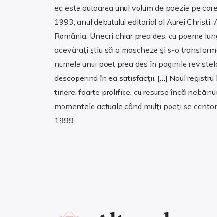
ea este autoarea unui volum de poezie pe care, 
1993, anul debutului editorial al Aurei Christi
România. Uneori chiar prea des, cu poeme lungi,
adevăraţi ştiu să o mascheze şi s-o transform
numele unui poet prea des în paginile revistelo
descoperind în ea satisfacţii. […] Noul registr
tinere, foarte prolifice, cu resurse încă nebănui
momentele actuale când mulţi poeţi se cantonează
1999