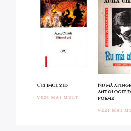
Ultimul zid
Nu mă atinge
Antologie d
VEZI MAI MULT
poeme
VEZI MAI M