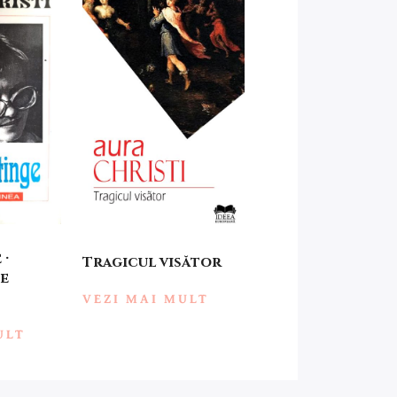
 ·
Tragicul visător
e
VEZI MAI MULT
ULT