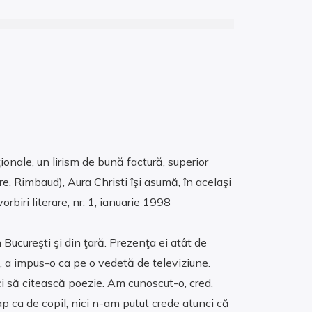
ţionale, un lirism de bună factură, superior
e, Rimbaud), Aura Christi îşi asumă, în acelaşi
orbiri literare, nr. 1, ianuarie 1998
n Bucureşti şi din ţară. Prezenţa ei atât de
, a impus-o ca pe o vedetă de televiziune.
i să citească poezie. Am cunoscut-o, cred,
ap ca de copil, nici n-am putut crede atunci că