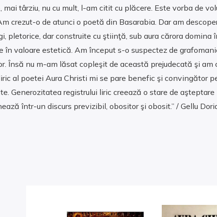
mai târziu, nu cu mult, l-am citit cu plăcere. Este vorba de vo
. Am crezut-o de atunci o poetă din Basarabia. Dar am descoperi
 pletorice, dar construite cu ştiinţă, sub aura cărora domina î
e în valoare estetică. Am început s-o suspectez de grafomanie
r. Însă nu m-am lăsat copleşit de această prejudecată şi am ci
u liric al poetei Aura Christi mi se pare benefic şi convingăto
te. Generozitatea registrului liric creează o stare de aşteptare 
 într-un discurs previzibil, obositor şi obosit.” / Gellu Dorian,