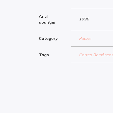
Anul
1996
apariției
Category
Poezie
Tags
Cartea Românea