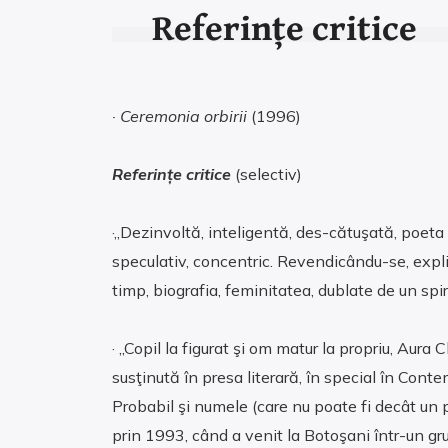
Referințe critice
· Ceremonia orbirii
(1996)
Referințe critice
(selectiv)
·„Dezinvoltă, inteligentă, des-cătuşată, poeta cu
speculativ, concentric. Revendicându-se, explic
timp, biografia, feminitatea, dublate de un spirit
· „Copil la figurat şi om matur la propriu, Aura
susţinută în presa literară, în special în Con
Probabil şi numele (care nu poate fi decât un
prin 1993, când a venit la Botoşani într-un gru