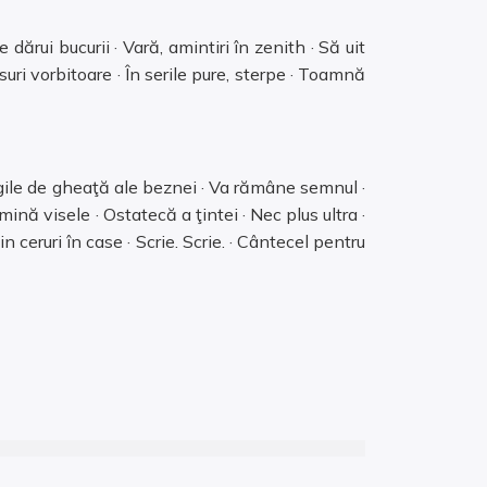
dărui bucurii · Vară, amintiri în zenith · Să uit
uri vorbitoare · În serile pure, sterpe · Toamnă
rgile de gheaţă ale beznei · Va rămâne semnul ·
ă visele · Ostatecă a ţintei · Nec plus ultra ·
n ceruri în case · Scrie. Scrie. · Cântecel pentru