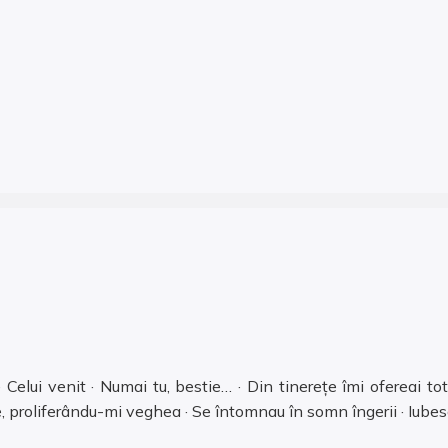
 Celui venit · Numai tu, bestie… · Din tinerețe îmi ofereai tot
, proliferându-mi veghea · Se întomnau în somn îngerii · Iubes