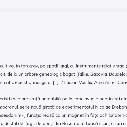
ltivă, în ton grav, pe spaţii largi, cu instrumente relativ tradi
it, de la un arbore genealogic bogat (Rilke, Bacovia, Baudelair
 critic eseistic, inaugural […]” / Lucian Vasiliu, Aura Aurei, Conv
 Christi face prezenţă agreabilă pe la conclavurile poeticeşti di
temporanul, serie nouă girată de experimentatul Nicolae Breban
 pseudonim?!) funcţionează ca un magnet în faţa ochilor dornic
p destul de lărgit de poeţi din Basarabia. Tunsă scurt, cu un c