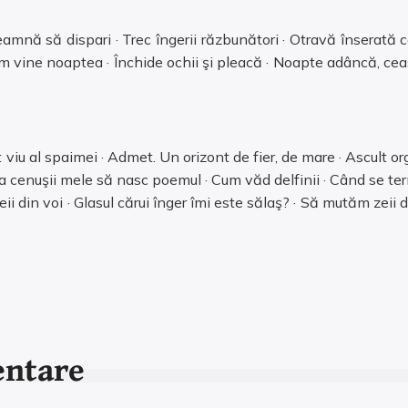
eamnă să dispari · Trec îngerii răzbunători · Otravă înserată ce 
um vine noaptea · Închide ochii şi pleacă · Noapte adâncă, ceas
iu al spaimei · Admet. Un orizont de fier, de mare · Ascult o
cenuşii mele să nasc poemul · Cum văd delfinii · Când se termin
ii din voi · Glasul cărui înger îmi este sălaş? · Să mutăm zeii di
entare