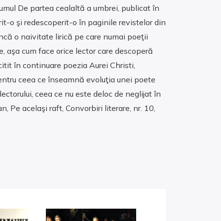
lumul De partea cealaltă a umbrei, publicat în
t-o şi redescoperit-o în paginile revistelor din
ncă o naivitate lirică pe care numai poeţii
, aşa cum face orice lector care descoperă
tit în continuare poezia Aurei Christi,
r pentru ceea ce înseamnă evoluţia unei poete
lectorului, ceea ce nu este deloc de neglijat în
 Pe acelaşi raft, Convorbiri literare, nr. 10,