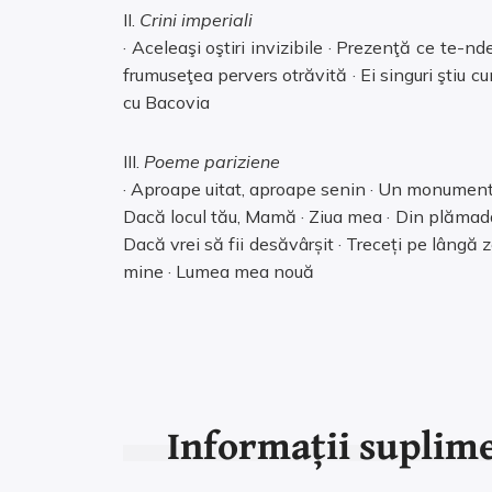
II.
Crini imperiali
· Aceleaşi oştiri invizibile · Prezenţă ce te-nd
frumuseţea pervers otrăvită · Ei singuri ştiu c
cu Bacovia
III.
Poeme pariziene
· Aproape uitat, aproape senin · Un monument v
Dacă locul tău, Mamă · Ziua mea · Din plămada 
Dacă vrei să fii desăvârșit · Treceți pe lângă ze
mine · Lumea mea nouă
Informații suplim