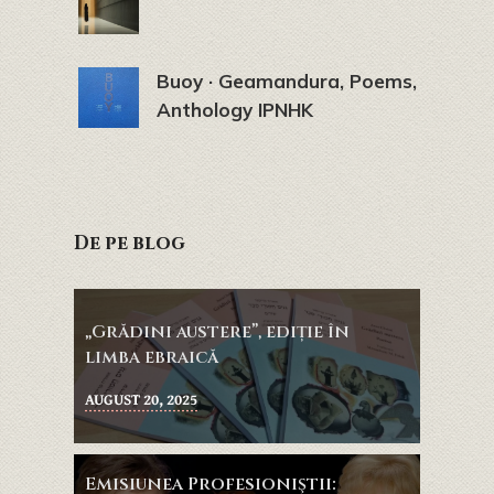
Buoy · Geamandura, Poems,
Anthology IPNHK
De pe blog
„Grădini austere”, ediție în
limba ebraică
AUGUST 20, 2025
Emisiunea Profesioniştii: