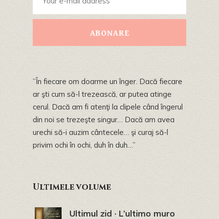
ABONARE
”În fiecare om doarme un înger. Dacă fiecare
ar şti cum să-l trezească, ar putea atinge
cerul. Dacă am fi atenţi la clipele când îngerul
din noi se trezeşte singur… Dacă am avea
urechi să-i auzim cântecele… şi curaj să-l
privim ochi în ochi, duh în duh…”
Ultimele volume
Ultimul zid · L’ultimo muro