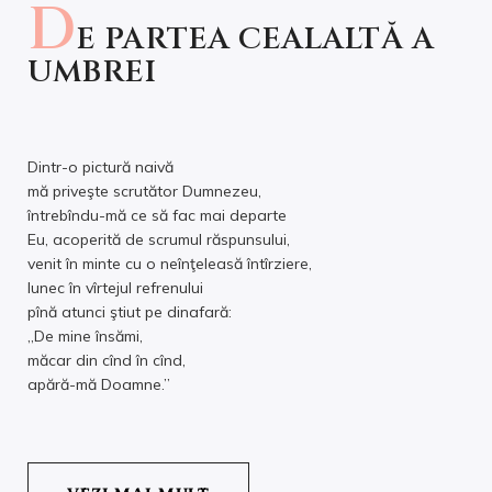
D
E PARTEA CEALALTĂ A
UMBREI
Dintr-o pictură naivă
mă priveşte scrutător Dumnezeu,
întrebîndu-mă ce să fac mai departe
Eu, acoperită de scrumul răspunsului,
venit în minte cu o neînţeleasă întîrziere,
lunec în vîrtejul refrenului
pînă atunci ştiut pe dinafară:
„De mine însămi,
măcar din cînd în cînd,
apără-mă Doamne.”