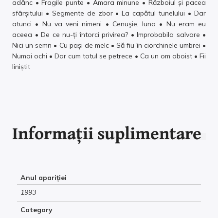
adânc • Fragile punte • Amara minune • Războiul și pacea
sfârșitului • Segmente de zbor • La capătul tunelului • Dar
atunci • Nu va veni nimeni • Cenuşie, luna • Nu eram eu
aceea • De ce nu-ți întorci privirea? • Improbabila salvare •
Nici un semn • Cu pași de melc • Să fiu în ciorchinele umbrei •
Numai ochi • Dar cum totul se petrece • Ca un om oboist • Fii
liniștit
Informații suplimentare
Anul apariției
1993
Category