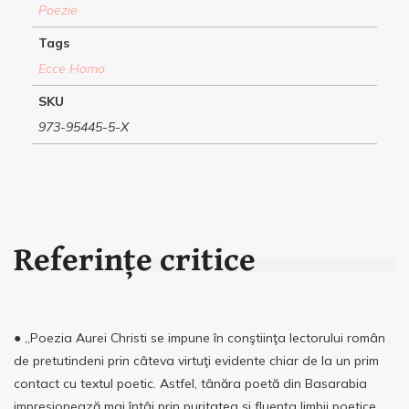
Poezie
Tags
Ecce Homo
SKU
973-95445-5-X
Referințe critice
● „Poezia Aurei Christi se impune în conştiinţa lectorului român
de pretutindeni prin câteva virtuţi evidente chiar de la un prim
contact cu textul poetic. Astfel, tânăra poetă din Basarabia
impresionează mai întâi prin puritatea şi fluenţa limbii poetice.