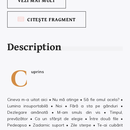
VEZI MAI MULT
CITEȘTE FRAGMENT
Description
C
uprins
Cineva m-a uitat aici • Nu mă atinge • Să fie omul acela? •
Lumina insuportabilă • Noi • Fără a sta pe gânduri •
Dezlegare amânată • M-am smuls din vis • Timpul,
prevăzător • Ca un sfârşit de elegie • Între două file •
Pedeapsa • Zadarnic suport • Zile sterpe • Te-ai cuibărit