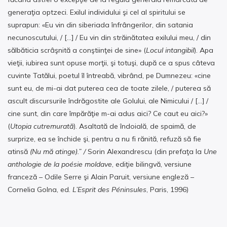
generaţia optzeci. Exilul individului şi cel al spiritului se
suprapun: «Eu vin din siberiada înfrângerilor, din satania
necunoscutului, / […] / Eu vin din străinătatea exilului meu, / din
sălbăticia scrâşnită a conştiinţei de sine» (
Locul intangibil
). Apa
vieţii, iubirea sunt opuse morţii, şi totuşi, după ce a spus câteva
cuvinte Tatălui, poetul îl întreabă, vibrând, pe Dumnezeu: «cine
sunt eu, de mi-ai dat puterea cea de toate zilele, / puterea să
ascult discursurile îndrăgostite ale Golului, ale Nimicului / […] /
cine sunt, din care împărăţie m-ai adus aici? Ce caut eu aici?»
(
Utopia cutremurată
). Asaltată de îndoială, de spaimă, de
surprize, ea se închide şi, pentru a nu fi rănită, refuză să fie
atinsă
(Nu mă atinge).” /
Sorin Alexandrescu (din prefaţa la
Une
anthologie de la poésie moldave
, ediţie bilingvă, versiune
franceză – Odile Serre şi Alain Paruit, versiune engleză –
Cornelia Golna, ed.
L’Esprit des
Péninsules
, Paris, 1996)