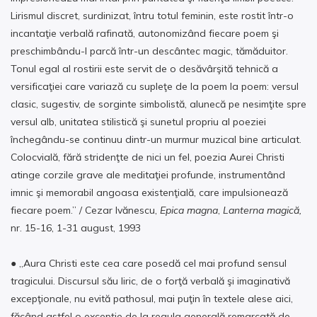
Lirismul discret, surdinizat, întru totul feminin, este rostit într-o
incantaţie verbală rafinată, autonomizând fiecare poem şi
preschimbându-l parcă într-un descântec magic, tămăduitor.
Tonul egal al rostirii este servit de o desăvârşită tehnică a
versificaţiei care variază cu supleţe de la poem la poem: versul
clasic, sugestiv, de sorginte simbolistă, alunecă pe nesimţite spre
versul alb, unitatea stilistică şi sunetul propriu al poeziei
închegându-se continuu dintr-un murmur muzical bine articulat.
Colocvială, fără stridenţte de nici un fel, poezia Aurei Christi
atinge corzile grave ale meditaţiei profunde, instrumentând
imnic şi memorabil angoasa existenţială, care impulsionează
fiecare poem.” / Cezar Ivănescu,
Epica magna
,
Lanterna magică,
nr. 15-16, 1-31 august, 1993
● „Aura Christi este cea care posedă cel mai profund sensul
tragicului. Discursul său liric, de o forţă verbală şi imaginativă
excepţionale, nu evită pathosul, mai puţin în textele alese aici,
făcând astfel o excepţie de la regula generală remarcată de