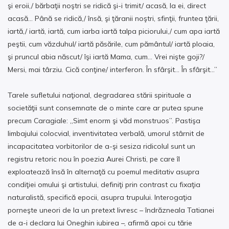
şi eroii,/ bărbaţii noştri se ridică şi-i trimit/ acasă, la ei, direct
acasă… Până se ridică,/ însă, şi ţăranii noştri, sfinţii, fruntea ţării,
iartă,/ iartă, iartă, cum iarba iartă talpa piciorului,/ cum apa iartă
peştii, cum văzduhul/ iartă păsările, cum pământul/ iartă ploaia,
şi pruncul abia născut/ îşi iartă Mama, cum… Vrei nişte goji?/
Mersi, mai târziu. Cică conţine/ interferon. În sfârşit… În sfârşit…”
Tarele sufletului naţional, degradarea stării spirituale a
societăţii sunt consemnate de o minte care ar putea spune
precum Caragiale: „Simt enorm şi văd monstruos”. Pastişa
limbajului colocvial, inventivitatea verbală, umorul stârnit de
incapacitatea vorbitorilor de a-şi sesiza ridicolul sunt un
registru retoric nou în poezia Aurei Christi, pe care îl
exploatează însă în alternaţă cu poemul meditativ asupra
condiţiei omului şi artistului, definiţi prin contrast cu fixaţia
naturalistă, specifică epocii, asupra trupului. Interogaţia
porneşte uneori de la un pretext livresc – îndrăzneala Tatianei
de a-i declara lui Oneghin iubirea –, afirmă apoi cu tărie