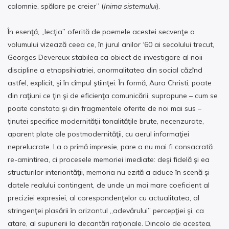
calomnie, spălare pe creier” (
Inima sistemului
).
În esenţă, „lecţia” oferită de poemele acestei secvenţe a
volumului vizează ceea ce, în jurul anilor ‘60 ai secolului trecut,
Georges Devereux stabilea ca obiect de investigare al noii
discipline a etnopsihiatriei, anormalitatea din social căzînd
astfel, explicit, şi în cîmpul ştiinţei. În formă, Aura Christi, poate
din raţiuni ce ţin şi de eficienţa comunicării, suprapune – cum se
poate constata şi din fragmentele oferite de noi mai sus –
ţinutei specifice modernităţii tonalităţile brute, necenzurate,
aparent plate ale postmodernităţii, cu aerul informaţiei
neprelucrate. La o primă impresie, pare a nu mai fi consacrată
re-amintirea, ci procesele memoriei imediate: deşi fidelă şi ea
structurilor interiorităţii, memoria nu ezită a aduce în scenă şi
datele realului contingent, de unde un mai mare coeficient al
preciziei expresiei, al corespondenţelor cu actualitatea, al
stringenţei plasării în orizontul „adevărului” percepţiei şi, ca
atare, al supunerii la decantări raţionale. Dincolo de acestea,