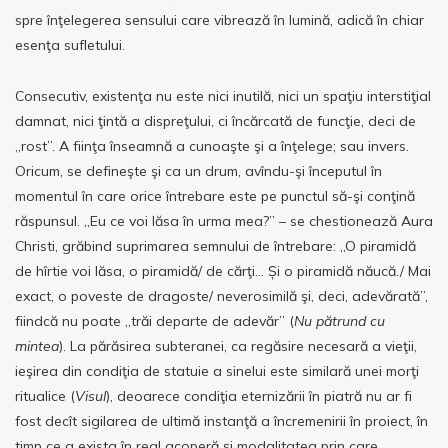
spre înţelegerea sensului care vibrează în lumină, adică în chiar
esenţa sufletului.
Consecutiv, existenţa nu este nici inutilă, nici un spaţiu interstiţial
damnat, nici ţintă a dispreţului, ci încărcată de funcţie, deci de
„rost”. A fiinţa înseamnă a cunoaşte şi a înţelege; sau invers.
Oricum, se defineşte şi ca un drum, avîndu-şi începutul în
momentul în care orice întrebare este pe punctul să-şi conţină
răspunsul. „Eu ce voi lăsa în urma mea?” – se chestionează Aura
Christi, grăbind suprimarea semnului de întrebare: „O piramidă
de hîrtie voi lăsa, o piramidă/ de cărţi… Și o piramidă năucă./ Mai
exact, o poveste de dragoste/ neverosimilă şi, deci, adevărată”,
fiindcă nu poate „trăi departe de adevăr” (
Nu pătrund cu
mintea
). La părăsirea subteranei, ca regăsire necesară a vieţii,
ieşirea din condiţia de statuie a sinelui este similară unei morţi
ritualice (
Visul
), deoarece condiţia eternizării în piatră nu ar fi
fost decît sigilarea de ultimă instanţă a încremenirii în proiect, în
timp ce a exista în real acoperă şi modalitatea prin care