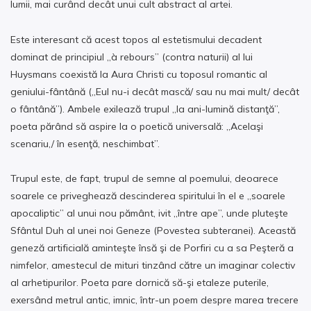
lumii, mai curând decât unui cult abstract al artei.
Este interesant că acest topos al estetismului decadent
dominat de principiul „à rebours” (contra naturii) al lui
Huysmans coexistă la Aura Christi cu toposul romantic al
geniului-fântână („Eul nu-i decât mască/ sau nu mai mult/ decât
o fântână”). Ambele exilează trupul „la ani-lumină distanţă”,
poeta părând să aspire la o poetică universală: „Acelaşi
scenariu,/ în esenţă, neschimbat”.
Trupul este, de fapt, trupul de semne al poemului, deoarece
soarele ce priveghează descinderea spiritului în el e „soarele
apocaliptic” al unui nou pământ, ivit „între ape”, unde pluteşte
Sfântul Duh al unei noi Geneze (Povestea subteranei). Această
geneză artificială aminteşte însă şi de Porfiri cu a sa Peşteră a
nimfelor, amestecul de mituri tinzând către un imaginar colectiv
al arhetipurilor. Poeta pare dornică să-şi etaleze puterile,
exersând metrul antic, imnic, într-un poem despre marea trecere