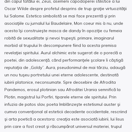
din capul tatălui ei, Zeus, asemeni capodoperei stilistice a lui
Oscar Wilde despre profetul desprins de trup graţie virtuozităţii
lui Salome. Estetica simbolistă se mai face prezentă şi prin
asociaţiile cu jurnalul lui Baudelaire, Mon coeur mis à nu, unde
acesta îşi construieşte masca de dandy în opoziţie cu femeia
robită de sexualitate şi nevoi trupeşti, primare, imaginarul
morbid al trupului în descompunere fiind la acesta premisa
revelaţiei spiritului. Aurul alchimic este sugerat de o poreclă a
poetei, din adolescenţă, când performanţele şcolare îi câştigă
reputaţia de „Goldy”. Aura, pseudonimul de mai târziu, adaugă
un nou tuşeu portretului unei eterne adolescente, destinată
iubirii platonice, neconsumate. Spre deosebire de Afrodita
Pandemos, erosul plotinian sau Afroditei Urania semnifică la
Plotin, magistrul lui Porfiri, tiparele eterne ale spiritului. Prin
infuzia de patos slav, poeta îmblânzeşte estetismul auster şi
cumva convenţional al esteticii decadente occidentale, rescriind
şi arta poetică a acestora: creaţia este asociată iubirii, lui Iisus
prin care a fost creat şi răscumpărat universul materiei, trupul