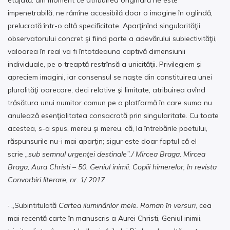
impenetrabilă, ne rămîne accesibilă doar o imagine în oglindă,
prelucrată într-o altă specificitate. Aparţinînd singularităţii
observatorului concret şi fiind parte a adevărului subiectivităţii,
valoarea în real va fi întotdeauna captivă dimensiunii
individuale, pe o treaptă restrînsă a unicităţii. Privilegiem şi
apreciem imagini, iar consensul se naşte din constituirea unei
pluralităţi oarecare, deci relative şi limitate, atribuirea avînd
trăsătura unui numitor comun pe o platformă în care suma nu
anulează esenţialitatea consacrată prin singularitate. Cu toate
acestea, s-a spus, mereu şi mereu, că, la întrebările poetului,
răspunsurile nu-i mai aparţin; sigur este doar faptul că el
scrie
„sub semnul urgenţei destinale”./
Mircea Braga, Mircea
Braga, Aura Christi – 50.
Geniul inimii. Copiii himerelor, în revista
Convorbiri literare, nr. 1/ 2017
·
„Subintitulată
Cartea iluminărilor mele. Roman în versuri
, cea
mai recentă carte în manuscris a Aurei Christi, Geniul inimii,