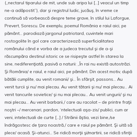
(„nectarul tiparului de mit, unde sub aripa lui […] veacul un timp
ne-a adăpostit”), dar şi registrul ludic, jucăuş, în vreme ce
continuă să vorbească despre teme grave, în stilul lui Laforgue,
Prevert, Sorescu. De exemplu, poemul România e raiul aici, pe
pământ… parodiază jargonul patriotard, cuvintele mari
rostogolite în gol care caracterizează superficialitatea
românului când e vorba de a judeca trecutul şi de a-şi
răscumpăra destinul istoric ce se risipeşte astfel în starea la
sine, nediferenţiată, pasivă a naturii: „În rai nu există autostrăzi.
Şi România/ e raiul, e raiul aici, pe pământ. Din acest motiv, după
bătălii cumplite, au venit romanii/ şi… În sfârşit, passons… Au
venit turcii şi nu/ mai plecau. Au venit tătarii şi nu/ mai plecau… Ai
venit tancurile sovietice/ şi nu mai plecau… Au venit ungurii/ şi nu
mai plecau… Au venit barbarii,/ care au racolat – de printre fraţii
noştri –/ mercenari, pardon, ‘ntelectuali aşa-zis/ publici, cum ar
veni, intelectuali de curte […] / Străinii ăştia, vezi bine,/se
îndrăgostesc de ţara noastră,/ care e raiul pe pământ. Şi uită să
plece/ acasă. Şi-atunci… Se ridică morţii şi/martirii, se ridică sfinţii