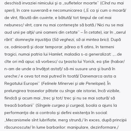
deschisă invaziei nimicului şi a „sufletelor moarte” (
Cînd nu mai
speri
), în care suverană e necomunicarea („E ca şi cum o moară/
de vînt, făcută din cuvinte, e bătută/ tot timpul de cel mai
nebunesc/ vînt, care nu mai conteneşte să bată./ Nici nu se mai
aud unii pe alţii/ unii oameni din cetate” –
În cetate
), iar în „aerul
rărit” domneşte injustiţia (
Să veghezi, să ai mintea brici
). După
ce, odinioară şi doar temporar, părea a fi atins, în termeni
tragici, numai patria lui Hamlet, maladia s-a generalizat: „…de
cîte ori mă apuc să vorbesc/ cu ţeasta lui Yorick, ea ştie (habar/
n-am de unde a învăţat asta!)/ să-mi susure una şi bună în
ureche:/ e ceva tot mai putred în toată/ Danemarca asta a
Regatului Europei” (
Felinele Minervei şi ale Penelopei
). În
prelungirea traseelor pătate cu sînge ale istoriei, încă vizibile,
fiindcă şi acum mai „trec şi tot/ trec şi nu se mai satură/ să
treacă barbarii” (
Sîngele curgea şi curgea
), boala a ajuns la
performanţa de a controla şi defini existenţa în social:
„Mecanismele sînt lubrifiate, merg strună,/ în exces, după principii
răscunoscute/ în lume barbarilor: manipulare, dezinformare,/