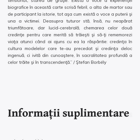
tensionat, starea de graţie. Există o voce a experienţei
biografice în această carte scrisă febril, o alta de martor sau
de participant la istorie, tot aşa cum există o voce a puterii şi
una a victimei. Deasupra tuturor stă, însă, nu neapărat
triumfătoare, dar lucid-cerebrală, chemarea celor două
credinţe pentru care merită să trăieşti şi să-ţi rememorezi
viaţa atunci când ai ajuns cu ea la răspântie: credinţa în
cultura modelelor care te-au precedat şi credinţa deloc
ingenuă, ci ivită din cunoaştere, în sacralitatea profundă a
celor trăite şi în transcendenţă.” / Ştefan Borbély
Informații suplimentare