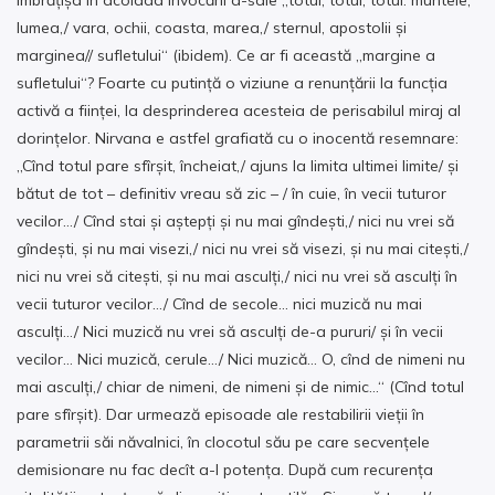
lumea,/ vara, ochii, coasta, marea,/ sternul, apostolii și
marginea// sufletului“ (ibidem). Ce ar fi această „margine a
sufletului“? Foarte cu putință o viziune a renunțării la funcția
activă a ființei, la desprinderea acesteia de perisabilul miraj al
dorințelor. Nirvana e astfel grafiată cu o inocentă resemnare:
„Cînd totul pare sfîrșit, încheiat,/ ajuns la limita ultimei limite/ și
bătut de tot – definitiv vreau să zic – / în cuie, în vecii tuturor
vecilor…/ Cînd stai și aștepți și nu mai gîndești,/ nici nu vrei să
gîndești, și nu mai visezi,/ nici nu vrei să visezi, și nu mai citești,/
nici nu vrei să citești, și nu mai asculți,/ nici nu vrei să asculți în
vecii tuturor vecilor…/ Cînd de secole… nici muzică nu mai
asculți…/ Nici muzică nu vrei să asculți de-a pururi/ și în vecii
vecilor… Nici muzică, cerule…/ Nici muzică… O, cînd de nimeni nu
mai asculți,/ chiar de nimeni, de nimeni și de nimic…“ (Cînd totul
pare sfîrșit). Dar urmează episoade ale restabilirii vieții în
parametrii săi năvalnici, în clocotul său pe care secvențele
demisionare nu fac decît a-l potența. După cum recurența