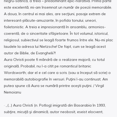
negru-satirică, a treia – predominant epic-narativă. Prima parte
este excelentă; mi-am însemnat un număr de poezii memorabile.
A doua, în centrul ei mai ales, are secţiuni, pasaje extrem de
interesant-plăcute-amuzante, în pofida tonului, uneori,
foiletonistic. A treia e impresionantă în ansamblu, armonios-
coerentă, de o sinceritate sfâşietoare. În tot volumul, istoricul,
religiosul, subiectivul se leagă foarte frumos între ele. Nu-mi plac
laudele la adresa lui Nietzsche! De fapt, cum se leagă acest
autor de Biblie, de Evanghelii?!
Aura Christi poate fi mândră de o realizare majoră, cu totul
originală. Probabil, nu l-a citit pe romanticul britanic
Wordsworth; dar el e cel care a scris (sau a început să scrie) o
memorabilă autobiografie în versuri. Puţini l-au continuat. Am
putea spune că Aura se numără printre aceşti puţini. / Virgil
Nemoianu
· „(…) Aura Christi (n. Potlog) imigrată din Basarabia în 1993,
subţire, micuţă şi dinamică, autor neobosit, eseist elocvent,