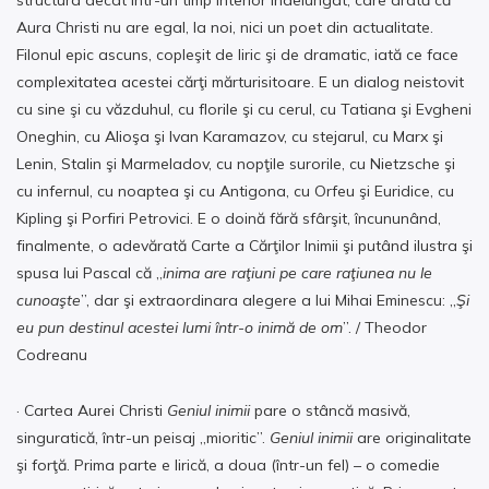
structura decât într-un timp interior îndelungat, care arată că
Aura Christi nu are egal, la noi, nici un poet din actualitate.
Filonul epic ascuns, copleşit de liric şi de dramatic, iată ce face
complexitatea acestei cărţi mărturisitoare. E un dialog neistovit
cu sine şi cu văzduhul, cu florile şi cu cerul, cu Tatiana şi Evgheni
Oneghin, cu Alioşa şi Ivan Karamazov, cu stejarul, cu Marx şi
Lenin, Stalin şi Marmeladov, cu nopţile surorile, cu Nietzsche şi
cu infernul, cu noaptea şi cu Antigona, cu Orfeu şi Euridice, cu
Kipling şi Porfiri Petrovici. E o doină fără sfârşit, încununând,
finalmente, o adevărată Carte a Cărţilor Inimii şi putând ilustra şi
spusa lui Pascal că „
inima are raţiuni pe care raţiunea nu le
cunoaşte
”, dar şi extraordinara alegere a lui Mihai Eminescu: „
Şi
eu pun destinul acestei lumi într-o inimă de om
”. / Theodor
Codreanu
· Cartea Aurei Christi
Geniul inimii
pare o stâncă masivă,
singuratică, într-un peisaj „mioritic”.
Geniul inimii
are originalitate
şi forţă. Prima parte e lirică, a doua (într-un fel) – o comedie