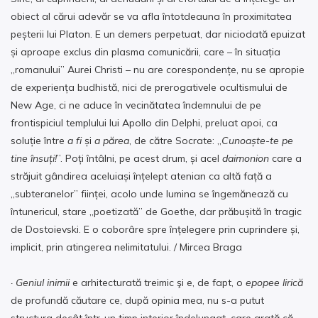
obiect al cărui adevăr se va afla întotdeauna în proximitatea
peșterii lui Platon. E un demers perpetuat, dar niciodată epuizat
și aproape exclus din plasma comunicării, care – în situația
„romanului” Aurei Christi – nu are corespondențe, nu se apropie
de experiența budhistă, nici de prerogativele ocultismului de
New Age, ci ne aduce în vecinătatea îndemnului de pe
frontispiciul templului lui Apollo din Delphi, preluat apoi, ca
soluție între
a fi
și
a părea
, de către Socrate: „
Cunoaște-te pe
tine însuți!
”. Poți întâlni, pe acest drum, și acel
daimonion
care a
străjuit gândirea aceluiași înțelept atenian ca altă față a
„subteranelor” ființei, acolo unde lumina se îngemănează cu
întunericul, stare „poetizată” de Goethe, dar prăbușită în tragic
de Dostoievski. E o coborâre spre înțelegere prin cuprindere și,
implicit, prin atingerea nelimitatului. / Mircea Braga
· Geniul inimii
e arhitecturată treimic şi e, de fapt, o
epopee lirică
de profundă căutare ce, după opinia mea, nu s-a putut