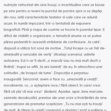
nutrește neîncetat din sine însuși, o incertitudine care se bizuie
pe sine pentru a reveni la punctul de pornire spre a se depăși
din nou, iată caracteristicile textelor d-sale care se adună
acum, în număr impozant, într-o tentativă de expunere
biografică. Pînă și risipa de cuvinte se înscrie în juvenilul tipar. E
dificil de stabilit o organizare, o tematică anume ce ar putea
părea pedantă în această strădanie de confesiune „la cald“,
dispusă a utiliza tot soiul de motive. „Totul începe cu un fel/ de-
amețeală și senzație de vertij“ (Același scenariu), admite
autoarea. Eul n-ar fi decît „o mască/ sau nu mai mult decît o
fîntînă“, trupul se află „la ani-lumină“ de eu, în atmosfera unei
solitudini „de început de lume“. Dispoziția e perpetuu
inaugurală. Senzorial, avem a face cu „umezeală și ceață“,
moralmente, cu „o așteptare rece,/ fără obiect, în care/ crezi
fără să știi/ că mai crezi“ (ibidem). Așadar, apar, bine marcate,
semnele dezabuzării, premise ale unei crize a înstrăinării de sine,
generatoare de prematur scepticism: „Tu nu mai ești tu însuți/
de mult. A rămas în urmă/ zgomotul și dorința;/ praf și pulbere s-