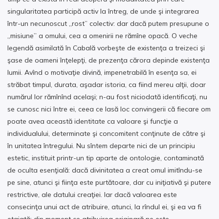
singularitatea participă activ la întreg, de unde şi integrarea
într-un necunoscut „rost” colectiv: dar dacă putem presupune o
„misiune” a omului, cea a omenirii ne rămîne opacă. O veche
legendă asimilată în Cabală vorbeşte de existenţa a treizeci şi
şase de oameni înţelepţi, de prezenţa cărora depinde existenţa
lumii. Avînd o motivaţie divină, impenetrabilă în esenţa sa, ei
străbat timpul, durata, aşadar istoria, ca fiind mereu alţii, doar
numărul lor rămînînd acelaşi; n-au fost niciodată identificaţi, nu
se cunosc nici între ei, ceea ce lasă loc convingerii că fiecare om
poate avea această identitate ca valoare şi funcţie a
individualului, determinate şi concomitent conţinute de către şi
în unitatea întregului. Nu sîntem departe nici de un principiu
estetic, instituit printr-un tip aparte de ontologie, contaminată
de oculta esenţială: dacă divinitatea a creat omul imitîndu-se
pe sine, atunci şi fiinţa este purtătoare, dar cu iniţiativă şi putere
restrictive, ale datului creaţiei. Iar dacă valoarea este
consecinţa unui act de atribuire, atunci, la rîndul ei, şi ea va fi
etajată: din moment ce atribuirea originară ne este