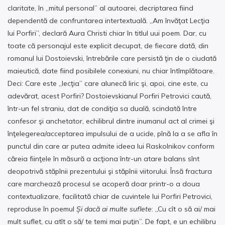
claritate, în „mitul personal” al autoarei, decriptarea fiind
dependentă de confruntarea intertextuală. „Am învăţat Lecţia
lui Porfiri”, declară Aura Christi chiar în titlul uui poem. Dar, cu
toate că personajul este explicit decupat, de fiecare dată, din
romanul lui Dostoievski, întrebările care persistă ţin de o ciudată
maieutică, date fiind posibilele conexiuni, nu chiar întîmplătoare.
Deci: Care este „lecţia” care alunecă liric şi, apoi, cine este, cu
adevărat, acest Porfiri? Dostoievskianul Porfiri Petrovici caută,
într-un fel straniu, dat de condiţia sa duală, scindată între
confesor şi anchetator, echilibrul dintre inumanul act al crimei şi
înţelegerea/acceptarea impulsului de a ucide, pînă la a se afla în
punctul din care ar putea admite ideea lui Raskolnikov conform
căreia fiinţele în măsură a acţiona într-un atare balans sînt
deopotrivă stăpînii prezentului şi stăpînii viitorului. Însă fractura
care marchează procesul se acoperă doar printr-o a doua
contextualizare, facilitată chiar de cuvintele lui Porfiri Petrovici,
reproduse în poemul
Și dacă ai multe suflete
: „Cu cît o să ai/ mai
mult suflet, cu atît o să/ te temi mai puţin”. De fapt, e un echilibru