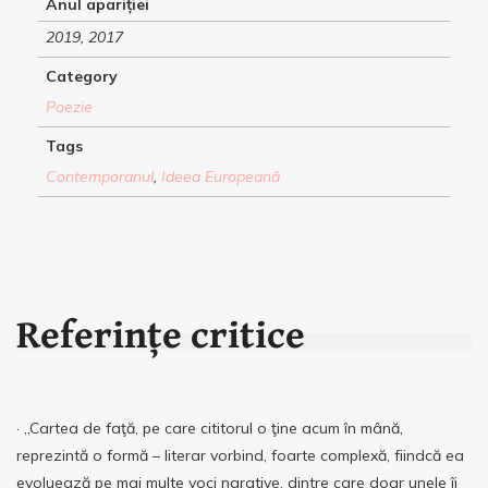
Anul apariției
2019, 2017
Category
Poezie
Tags
Contemporanul
,
Ideea Europeană
Referințe critice
· „Cartea de faţă, pe care cititorul o ţine acum în mână,
reprezintă o formă – literar vorbind, foarte complexă, fiindcă ea
evoluează pe mai multe voci narative, dintre care doar unele îi