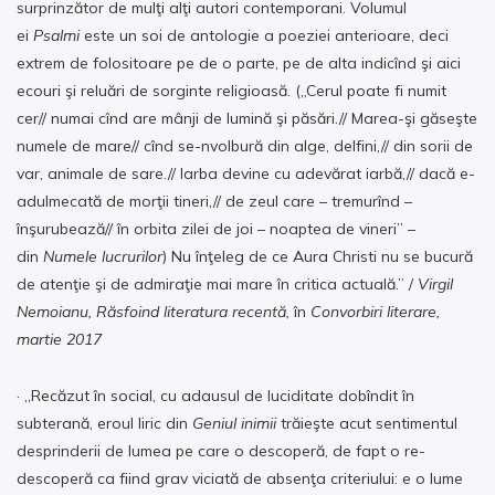
surprinzător de mulţi alţi autori contemporani. Volumul
ei
Psalmi
este un soi de antologie a poeziei anterioare, deci
extrem de folositoare pe de o parte, pe de alta indicînd şi aici
ecouri şi reluări de sorginte religioasă. („Cerul poate fi numit
cer// numai cînd are mânji de lumină şi păsări.// Marea-şi găseşte
numele de mare// cînd se-nvolbură din alge, delfini,// din sorii de
var, animale de sare.// Iarba devine cu adevărat iarbă,// dacă e-
adulmecată de morţii tineri,// de zeul care – tremurînd –
înşurubează// în orbita zilei de joi – noaptea de vineri” –
din
Numele lucrurilor
) Nu înţeleg de ce Aura Christi nu se bucură
de atenţie şi de admiraţie mai mare în critica actuală.” /
Virgil
Nemoianu, Răsfoind literatura recentă,
în
Convorbiri literare,
martie 2017
· „Recăzut în social, cu adausul de luciditate dobîndit în
subterană, eroul liric din
Geniul inimii
trăieşte acut sentimentul
desprinderii de lumea pe care o descoperă, de fapt o re-
descoperă ca fiind grav viciată de absenţa criteriului: e o lume