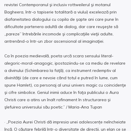
revistei Contemporanul şi inclusiv rottweilerul şi motanul
Bagheera, într-o tapiserie totalitară a viului) excelează prin
diafaneitatea dialogului cu copila de şapte ani care pune în
dificultate partenera adultă de dialog, dar care reuşeşte să
„pareze” întrebările incomode şi complicaţiile vieţii adulte,
antrenând-o într-un zbor ascensional al imaginaţiei.
Ca în poezia medievală, poeta urcă scara sensului literal-
alegoric-moral-anagogic, ipostaziindu-se ca mediu de revelare
a divinului (Schimbarea la faţă), ca instrument redemptiv al
divinităţii (de care e nevoie când totul e putred în lume, cum
spune Hamlet), ca personaj al unui univers magic cu coincidenţe
şi cifre simbolice. Geniul inimii aduce în faţa publicului o Aura
Christi care a atins un înalt rafinament în structurarea şi
şlefuirea universului său poetic.” / Maria-Ana Tupan
· „Poezia Aurei Christi dă impresia unei adolescențe neîncheiate
încă. O căutare febrilă într-o diversitate de direcții, un elan ce se