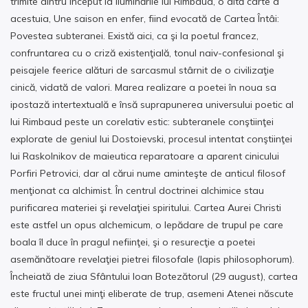
trimite dintru început la Iluminările lui Rimbaud, o altă carte a
acestuia, Une saison en enfer, fiind evocată de Cartea Întâi:
Povestea subteranei. Există aici, ca şi la poetul francez,
confruntarea cu o criză existenţială, tonul naiv-confesional şi
peisajele feerice alături de sarcasmul stârnit de o civilizaţie
cinică, vidată de valori. Marea realizare a poetei în noua sa
ipostază intertextuală e însă suprapunerea universului poetic al
lui Rimbaud peste un corelativ estic: subteranele conştiinţei
explorate de geniul lui Dostoievski, procesul intentat conştiinţei
lui Raskolnikov de maieutica reparatoare a aparent cinicului
Porfiri Petrovici, dar al cărui nume aminteşte de anticul filosof
menţionat ca alchimist. În centrul doctrinei alchimice stau
purificarea materiei şi revelaţiei spiritului. Cartea Aurei Christi
este astfel un opus alchemicum, o lepădare de trupul pe care
boala îl duce în pragul nefiinţei, şi o resurecţie a poetei
asemănătoare revelaţiei pietrei filosofale (lapis philosophorum).
Încheiată de ziua Sfântului Ioan Botezătorul (29 august), cartea
este fructul unei minţi eliberate de trup, asemeni Atenei născute