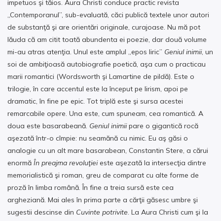
impetuos şi tăios. Aura Christi conduce practic revista
„Contemporanul”, sub-evaluată, căci publică textele unor autori
de substanţă şi are orientări originale, curajoase. Nu mă pot
lăuda că am citit toată abundenta ei poezie, dar două volume
mi-au atras atenţia. Unul este amplul „epos liric”
Geniul inimii
, un
soi de ambiţioasă autobiografie poetică, aşa cum o practicau
marii romantici (Wordsworth şi Lamartine de pildă). Este o
trilogie, în care accentul este la început pe lirism, apoi pe
dramatic, în fine pe epic. Tot triplă este şi sursa acestei
remarcabile opere. Una este, cum spuneam, cea romantică. A
doua este basarabeană.
Geniul inimii
pare o gigantică rocă
aşezată într-o cîmpie: nu seamănă cu nimic. Eu aş găsi o
analogie cu un alt mare basarabean, Constantin Stere, a cărui
enormă
În preajma revoluţiei
este aşezată la intersecţia dintre
memorialistică şi roman, greu de comparat cu alte forme de
proză în limba română. În fine a treia sursă este cea
argheziană. Mai ales în prima parte a cărţii găsesc umbre şi
sugestii descinse din
Cuvinte potrivite
. La Aura Christi cum şi la