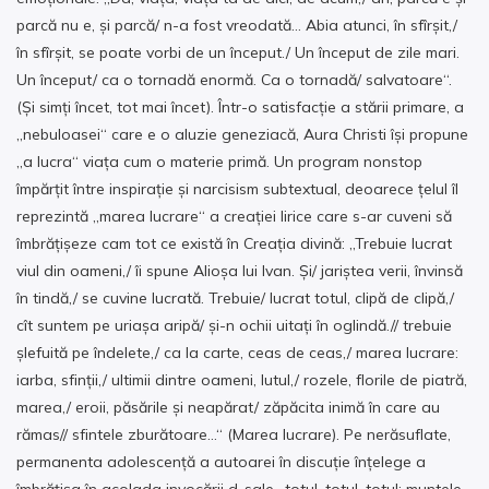
parcă nu e, și parcă/ n-a fost vreodată… Abia atunci, în sfîrșit,/
în sfîrșit, se poate vorbi de un început./ Un început de zile mari.
Un început/ ca o tornadă enormă. Ca o tornadă/ salvatoare“.
(Și simți încet, tot mai încet). Într-o satisfacție a stării primare, a
„nebuloasei“ care e o aluzie geneziacă, Aura Christi își propune
„a lucra“ viața cum o materie primă. Un program nonstop
împărțit între inspirație și narcisism subtextual, deoarece țelul îl
reprezintă „marea lucrare“ a creației lirice care s-ar cuveni să
îmbrățișeze cam tot ce există în Creația divină: „Trebuie lucrat
viul din oameni,/ îi spune Alioșa lui Ivan. Și/ jariștea verii, învinsă
în tindă,/ se cuvine lucrată. Trebuie/ lucrat totul, clipă de clipă,/
cît suntem pe uriașa aripă/ și-n ochii uitați în oglindă.// trebuie
șlefuită pe îndelete,/ ca la carte, ceas de ceas,/ marea lucrare:
iarba, sfinții,/ ultimii dintre oameni, lutul,/ rozele, florile de piatră,
marea,/ eroii, păsările și neapărat/ zăpăcita inimă în care au
rămas// sfintele zburătoare…“ (Marea lucrare). Pe nerăsuflate,
permanenta adolescență a autoarei în discuție înțelege a
îmbrățișa în acolada invocării d-sale „totul, totul, totul: muntele,