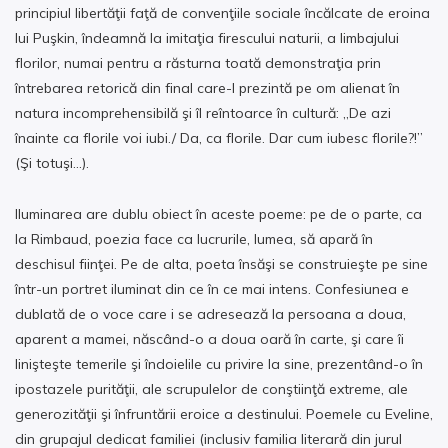
principiul libertăţii faţă de convenţiile sociale încălcate de eroina
lui Puşkin, îndeamnă la imitaţia firescului naturii, a limbajului
florilor, numai pentru a răsturna toată demonstraţia prin
întrebarea retorică din final care-l prezintă pe om alienat în
natura incomprehensibilă şi îl reîntoarce în cultură: „De azi
înainte ca florile voi iubi./ Da, ca florile. Dar cum iubesc florile?!”
(Şi totuşi…).
Iluminarea are dublu obiect în aceste poeme: pe de o parte, ca
la Rimbaud, poezia face ca lucrurile, lumea, să apară în
deschisul fiinţei. Pe de alta, poeta însăşi se construieşte pe sine
într-un portret iluminat din ce în ce mai intens. Confesiunea e
dublată de o voce care i se adresează la persoana a doua,
aparent a mamei, născând-o a doua oară în carte, şi care îi
linişteşte temerile şi îndoielile cu privire la sine, prezentând-o în
ipostazele purităţii, ale scrupulelor de conştiinţă extreme, ale
generozităţii şi înfruntării eroice a destinului. Poemele cu Eveline,
din grupajul dedicat familiei (inclusiv familia literară din jurul