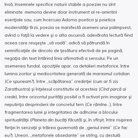
însă, însemnele specifice naturii stabile a poeziei nu sînt
eliminate: memoria devine doar instrument al re-amintirii
esenţiale sau, cum încercuia Adorno poetica şi poietica
modernităţii tîrzii, poezia se manifestă asemeni unui palimpsest,
avînd o faţă la vedere şi o alta ascunsă, adevărata lectură fiind
aceea care reuşeşte „să vadă”, adică să pătrundă în
semnificaţiile de dincolo de ţesătura efectivă de pe pagină,
negaţia din text întărind linia afirmativă a sensului. Pe un
asemenea fundal, opoziţiile apar, ca detalieri metaforice, între
lumina zorilor şi mediocritatea generată de marasmul cotidian
(
Ce spuneam?
), între „scăpătarea” credinţei (cum ar fi zis
Zarathustra) şi înţelesul constitutiv al acesteia (
Cînd parcă ai
crede
), între orizontul purităţii posibil a fi activat prin imaginar şi
neputinţa desprinderii de concretul tern (
Ce rămîne
…), între
fragmentarea lumii şi integritatea de adîncime a blocului
spiritualităţii (
Planeta din bucăţi făcută
) şi, în sfîrşit, între risipirea
fiinţei în senzaţii şi trăirea guvernată de „geniul inimii” (
Ce fac
eu?
). Uneori, „metaforele obsedante” se strîng, cu destulă