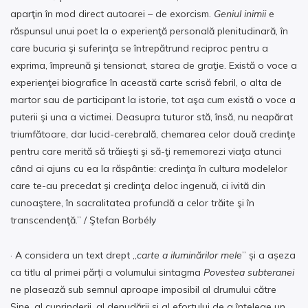
aparţin în mod direct autoarei – de exorcism.
Geniul inimii
e
răspunsul unui poet la o experienţă personală plenitudinară, în
care bucuria şi suferinţa se întrepătrund reciproc pentru a
exprima, împreună şi tensionat, starea de graţie. Există o voce a
experienţei biografice în această carte scrisă febril, o alta de
martor sau de participant la istorie, tot aşa cum există o voce a
puterii şi una a victimei. Deasupra tuturor stă, însă, nu neapărat
triumfătoare, dar lucid-cerebrală, chemarea celor două credinţe
pentru care merită să trăieşti şi să-ţi rememorezi viaţa atunci
când ai ajuns cu ea la răspântie: credinţa în cultura modelelor
care te-au precedat şi credinţa deloc ingenuă, ci ivită din
cunoaştere, în sacralitatea profundă a celor trăite şi în
transcendenţă.” / Ştefan Borbély
· A considera un text drept „
carte a iluminărilor mele
” și a așeza
ca titlu al primei părți a volumului sintagma
Povestea subteranei
ne plasează sub semnul aproape imposibil al drumului către
Sine, al cuprinderii, al denudării și al efortului de a înțelege un