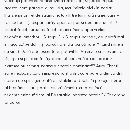
vitalității potențează dispoziția retractilă: „Și parcă trupul/
acesta, care parcă e-al tău, da, mai întîrzie aici,/ în zadar
întîrzie pe un fel de straniu hotar/ între lumi fără nume, care –
fac ce fac – și dispar, iarăși apar, dispar și apar într-un ritm/
ciudat, încet, furtunos, încet, tot mai încet/ apoi vijelios,
neabătut, amețitor… Și trupul?…/ Și trupul parcă e, da, parcă mai
e… acolo,/ pe duh… și parcă nu e, da, parcă nu e…“ (Cînd nimeni
nu vine). Dacă adolescența e, potrivit lui Valéry, o succesiune de
cîștiguri și pierderi, însăși această continuă balansare între
extreme nu semnalizează o energie dominantă? Aura Christi
scrie neobosit, cu un impresionant avînt care pare a deriva din
starea de spirit generată de stabilirea d-sale în peisajul literar
al României, sau, poate, din zăcămîntul creator, încă
nedesțelenit suficient, al Basarabiei noastre natale.” / Gheorghe
Grigurcu