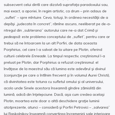
subsecvent celui dintîi care dizolvă suprafaţa paradoxului sau,
mai exact, a aporiei, în regim artistic, ca drum – prin adaus de
„suflet” – spre mîntuire. Ceva, totuşi, în ordinea necesităţii de a
depăşi „judecata în concret”, rămîne ascuns, neeliberat pe de-a-
ntregul din „subterana” autorului care ne-a dat
Crimă şi
pedeapsă
: este problema conceptului de „suflet”, pentru care ar
trebui să ne întoarcem la un alt Porfiri, de data aceasta
Porphirius, cel care l-a salvat de la uitare pe Plotin, oferind
culturii celebrele
Enneade
. La timpul respectiv, creştinismul l-a
preluat pe Plotin, dar Porphirius a refuzat creştinismul: el
învăţase de la maestrul său că lumina este adevărul şi divinul
(conjuncţie pe care o întîlnim frecvent şi în volumul Aurei Christi),
că divinitatea este totuna cu sufletul omului şi al universului,
acolo unde Sinele acestora înseamnă gîndire zămislită din
lumină, adică din înţelepciune. Dacă, aşa cum credea acelaşi
Plotin, moartea este doar o altă deschidere graţie luminii
atotprezente, atunci – consideră şi Porfiri Petrovici – „salvarea”
lui Raskolnikov înseamnă convertirea încremenirii sale interioare