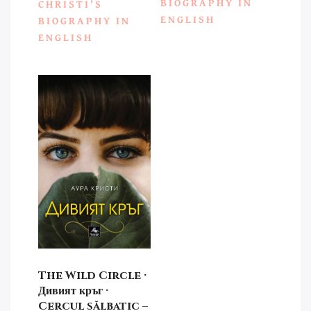
BIOGRAPHY IN
CHRISTI'S
ENGLISH
BIOGRAPHY IN
ENGLISH
The Wild Circle ·
Дивият кръг ·
Cercul sălbatic –