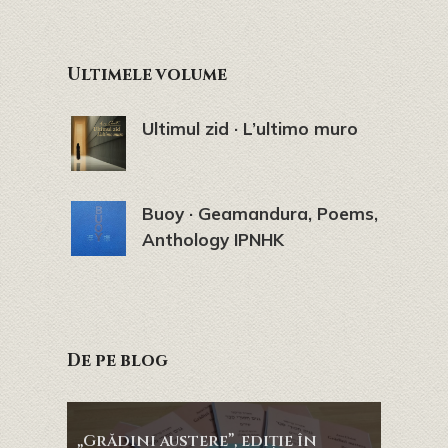
Ultimele volume
Ultimul zid · L’ultimo muro
Buoy · Geamandura, Poems,
Anthology IPNHK
De pe blog
„Grădini austere”, ediție în