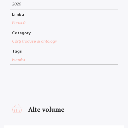
2020
Limba
Ebraică
Category
Cărți traduse și antologii
Tags
Familia
Alte volume