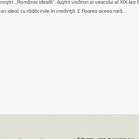
 noştri: „România ideală”; iluştrii visători ai veacului al XIX‑lea
un ideal, cu rădăcinile în credinţă. E floarea aceea rară,…