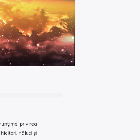
unţime, privirea
citori, năluci şi